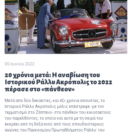
05 Ιουνίου 2022
20 χρόνια μετά: Η αναβίωση του
Ιστορικού Ράλλυ Ακρόπολις το 2022
πέρασε στο «πάνθεον»
Μετά απο δύο δεκαετίες, και έξι χρόνια απουσίας, το
Ιστορικό Ράλλυ Ακρόπολις μόλις επέστρεψε -με τον
τερματισμό στο Ζάππειο- στο πάνθεον του εικοσαετούς
του παρελθόντος, το οποίο και αυτό με τη σειρά του
εκκρέει από τη δόξα ενός από τους σπουδαιότερους
αγώνες του Παγκοσμίου Πρωταθλήματος Ράλλυ: του