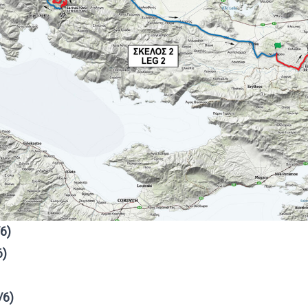
6)
6)
/6)