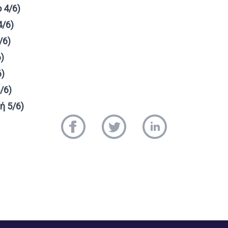
 4/6)
4/6)
/6)
)
6)
/6)
ή 5/6)